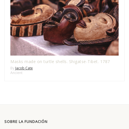
Masks made on turtle shells. Shigatse-Tibet. 1787
By
Jacob Cate
Ancient
SOBRE LA FUNDACIÓN